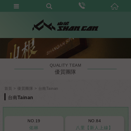
QUALITY TEAM
優質團隊
首頁
優質團隊
台南Tainan
台南Tainan
NO.19
NO.84
佑林
八里【新人上線】