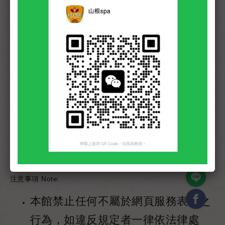
120分鐘
外出服務
2700
NT.
600
30 分鐘 NT.
館內加時服務
外出加時服務
00
30 分鐘
NT.
7
聯絡我們
線上支付
注意事項 Note:
本館禁止任何不屬於網頁服務表列之
行為，如違反規定者一律依法律處