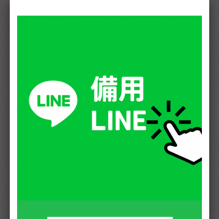
泰式油壓
NT.
2700
臉部放鬆
膚體去角質
優惠時段
C課程優惠
每日16:00前
200
NT.
(包含16:00整)
優惠身份
軍人/警察
C課程優惠
學生/當月壽星
200
NT.
16:00~22:00
四手聯彈
4200
C課程 NT.
1房 2師
C課程優惠
兩人同行
兩間
200
獨立工作室
2房 2師
一人NT.