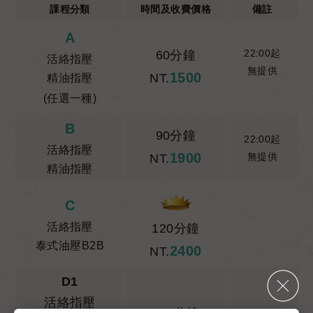
課程分類
時間及收費價格
備註
A
22:00起
60分鐘
活絡指壓
無提供
1500
NT.
精油指壓
(任選一種)
B
90分鐘
22:00起
活絡指壓
1900
無提供
NT.
精油指壓
C
活絡指壓
120分鐘
泰式油壓B2B
2400
NT.
D1
活絡指壓
100分鐘