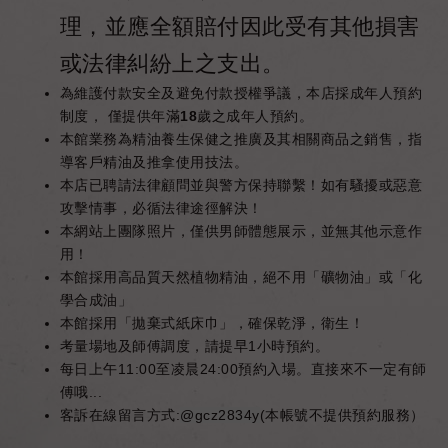
理，並應全額賠付因此受有其他損害
或法律糾紛上之支出。
為維護付款安全及避免付款授權爭議，本店採成年人預約
制度， 僅提供年滿18歲之成年人預約。
本館業務為精油養生保健之推廣及其相關商品之銷售，指
導客戶精油及推拿使用技法。
本店已聘請法律顧問並與警方保持聯繫！如有騷擾或惡意
攻擊情事，必循法律途徑解決！
本網站上團隊照片，僅供男師體態展示，並無其他示意作
用！
本館採用高品質天然植物精油，絕不用「礦物油」或「化
學合成油」
本館採用「拋棄式紙床巾」，確保乾淨，衛生！
考量場地及師傅調度，請提早1小時預約。
每日上午11:00至凌晨24:00預約入場。直接來不一定有師
傅哦...
客訴在線留言方式:
@gcz2834y
(本帳號不提供預約服務）