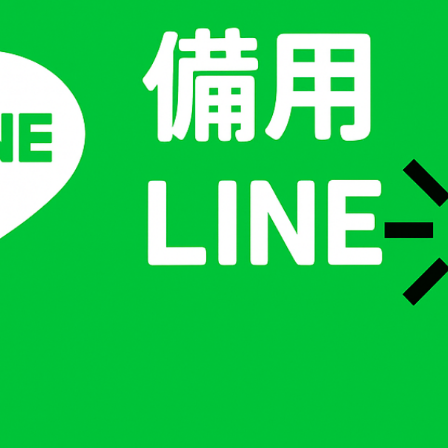
星期
開始
WD
Sta
六)
11
日)
11
一)
13
二)
三)
四)
五)
11
六)
日)
11