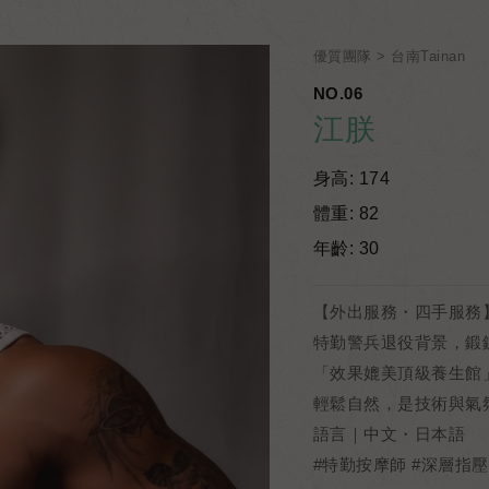
優質團隊
台南Tainan
NO.06
江朕
身高: 174
體重: 82
年齡: 30
【外出服務・四手服務
特勤警兵退役背景，鍛
「效果媲美頂級養生館
輕鬆自然，是技術與氣
語言｜中文・日本語
#特勤按摩師 #深層指壓