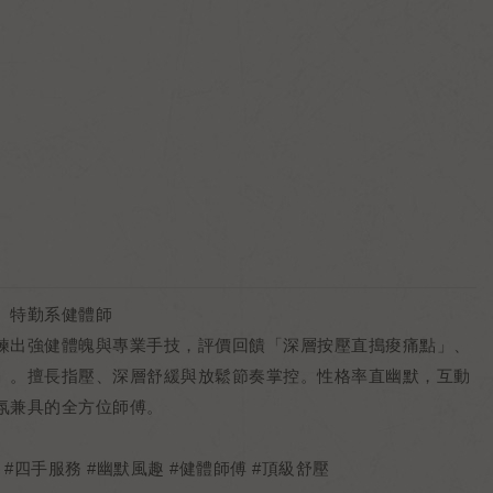
】特勤系健體師
鍊出強健體魄與專業手技，評價回饋「深層按壓直搗痠痛點」、
」。擅長指壓、深層舒緩與放鬆節奏掌控。性格率直幽默，互動
氛兼具的全方位師傅。
 #四手服務 #幽默風趣 #健體師傅 #頂級舒壓