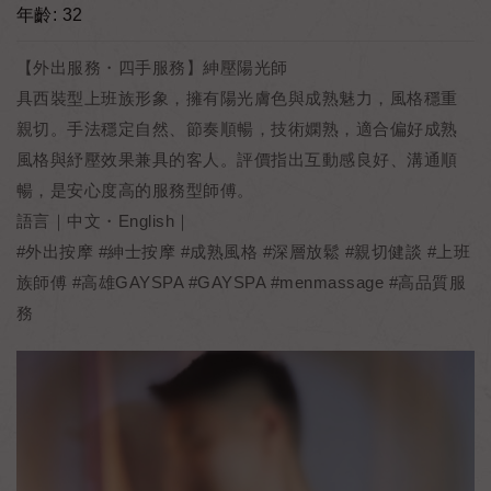
年齡: 32
【外出服務・四手服務】紳壓陽光師
具西裝型上班族形象，擁有陽光膚色與成熟魅力，風格穩重
親切。手法穩定自然、節奏順暢，技術嫻熟，適合偏好成熟
風格與紓壓效果兼具的客人。評價指出互動感良好、溝通順
暢，是安心度高的服務型師傅。
語言｜中文・English｜
#外出按摩 #紳士按摩 #成熟風格 #深層放鬆 #親切健談 #上班
族師傅 #高雄GAYSPA #GAYSPA #menmassage #高品質服
務