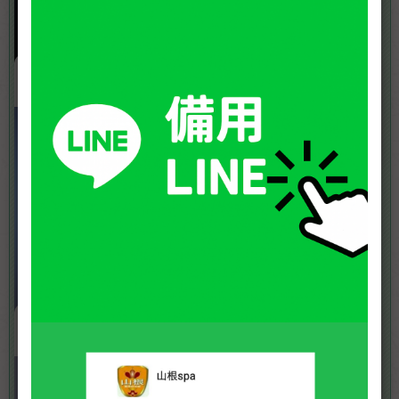
NO.9
NO.87
大正
奧托
身高: 175
體重: 75
年齡: 38
身高: 170
體重: 74
年齡: 32
READ MORE
READ MORE
NO.58
NO.02
龍軍
伊萊【新人上線】
身高: 178
體重: 82
年齡: 30
身高: 174
體重: 79
年齡: 29