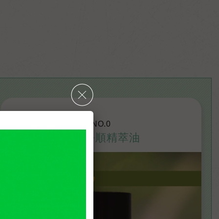
NO.0
身心淨順精萃油