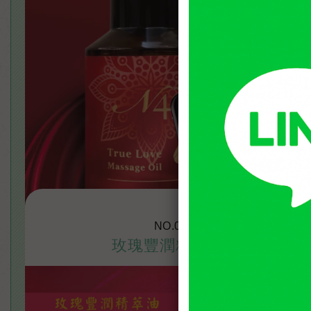
NO.0
玫瑰豐潤精萃油