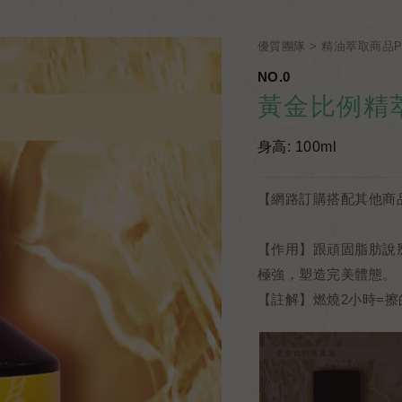
優質團隊
精油萃取商品Pr
NO.0
黃金比例精
身高: 100ml
【網路訂購搭配其他商品
【作用】跟頑固脂肪說
極強，塑造完美體態。
【註解】燃燒2小時=