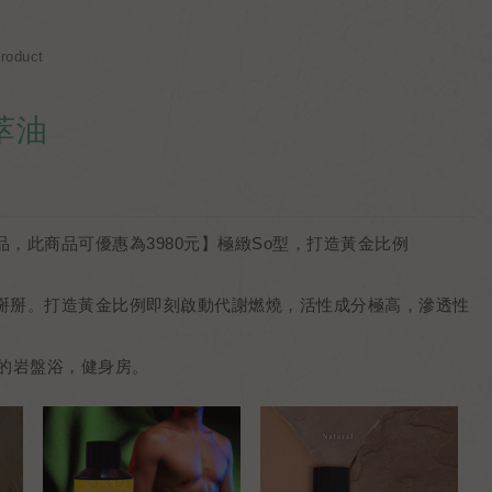
oduct
萃油
，此商品可優惠為3980元】極緻So型，打造黃金比例
掰掰。打造黃金比例即刻啟動代謝燃燒，活性成分極高，滲透性
擦的岩盤浴，健身房。