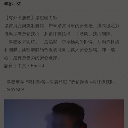
年齡: 30
【有外出服務】厚壓暖力師
厚實肩膀與強壯胸膛，帶來踏實可靠的安全感。擅長穩定力
道與深層放鬆技巧，多數評價指出「手勁夠、技巧細膩」、
「厚壓效果明確」，是熟客回訪率極高的師傅。互動風格溫
和細膩，柔軟膚觸結合溫暖能量，讓人安心放鬆、卸下戒
心，是釋放壓力的安心選擇。
語言｜中文・English
#厚壓按摩 #親切師傅 #深層舒壓 #放鬆推薦 #高評價技師
#GAYSPA