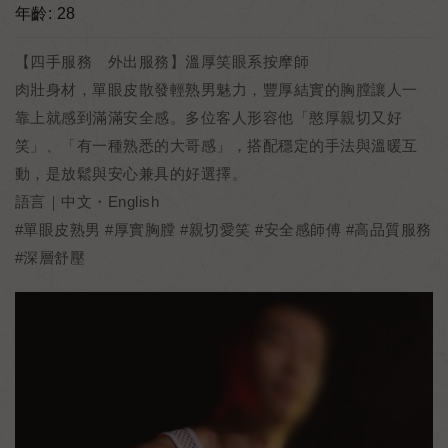
年齡: 28
【四手服務 外出服務】溫厚笑眼系按摩師
肉壯身材，單眼皮散發輕熟男魅力，豐厚結實的胸膛讓人一
靠上就感到滿滿安全感。多位客人形容他「憨厚親切又好
笑」、「有一種熟悉的大哥感」，搭配穩定的手法與溫暖互
動，是放鬆與安心兼具的好選擇。
語言｜中文・English
#單眼皮熟男 #厚實胸膛 #親切愛笑 #安全感師傅 #高品質服務
#深層舒壓