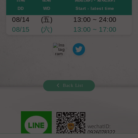
DD
WD
Start - latest time
08/14
(五)
13:00 ~ 24:00
08/15
(六)
13:00 ~ 17:00
Back List